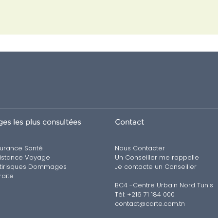
es les plus consultées
Contact
urance Santé
Nous Contacter
istance Voyage
Un Conseiller me rappelle
tirisques Dommages
Je contacte un Conseiller
raite
BC4 -Centre Urbain Nord Tunis
Tél: +216 71 184 000
contact@carte.com.tn