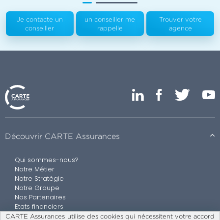
Je contacte un
un conseiller me
Trouver votre
conseiller
rappelle
agence
Découvrir CARTE Assurances
Qui sommes-nous?
Notre Métier
Notre Stratégie
Notre Groupe
Nos Partenaires
Etats financiers
Nous rejoindre
CARTE Assurances utilise des cookies qui nécessitent votre accord