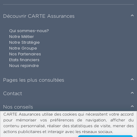
Découvrir CARTE Assurances
Qui sommes-nous?
Notre Métier
Notre Stratégie
Notre Groupe
Nos Partenaires
Etats financiers
Nous rejoindre
Pages les plus consultées
Contact
Nos conseils
CARTE Assurances utilise des cookies qui nécessitent votre accord
pour mémoriser vos préférences de navigation, afficher du
contenu personnalisé, réaliser des statistiques de visite, mener des
Charte de protection des données
actions publicitaires et interagir avec les réseaux sociaux.
Conditions d’utilisation