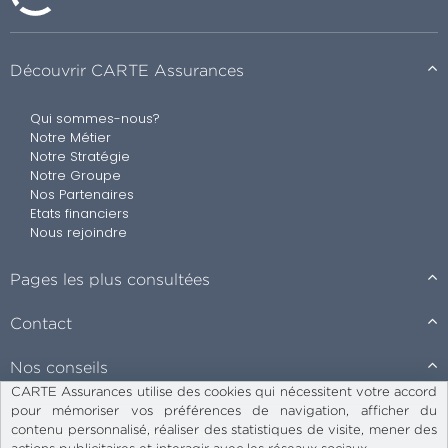
Découvrir CARTE Assurances
Qui sommes-nous?
Notre Métier
Notre Stratégie
Notre Groupe
Nos Partenaires
Etats financiers
Nous rejoindre
Pages les plus consultées
Contact
Nos conseils
CARTE Assurances utilise des cookies qui nécessitent votre accord
pour mémoriser vos préférences de navigation, afficher du
contenu personnalisé, réaliser des statistiques de visite, mener des
Charte de protection des données