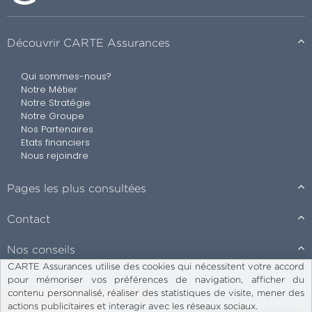
Découvrir CARTE Assurances
Qui sommes-nous?
Notre Métier
Notre Stratégie
Notre Groupe
Nos Partenaires
Etats financiers
Nous rejoindre
Pages les plus consultées
Contact
Nos conseils
CARTE Assurances utilise des cookies qui nécessitent votre accord
pour mémoriser vos préférences de navigation, afficher du
contenu personnalisé, réaliser des statistiques de visite, mener des
Charte de protection des données
actions publicitaires et interagir avec les réseaux sociaux.
Conditions d’utilisation