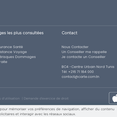
es les plus consultées
Contact
urance Santé
Nous Contacter
istance Voyage
Un Conseiller me rappelle
tirisques Dommages
Je contacte un Conseiller
raite
BC4 -Centre Urbain Nord Tunis
Tél: +216 71 184 000
contact@carte.com.tn
 d’utilisation
Demande d’exercice de droit
 pour mémoriser vos préférences de navigation, afficher du contenu
licitaires et interagir avec les réseaux sociaux.