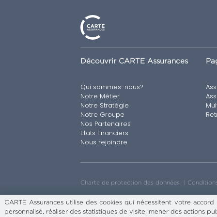
Découvrir CARTE Assurances
Pag
Qui sommes-nous?
Ass
Notre Métier
Ass
Notre Stratégie
Mul
Notre Groupe
Ret
Nos Partenaires
Etats financiers
Nous rejoindre
Charte de protection des données
Conditions
CARTE Assurances utilise des cookies qui nécessitent votre accord
personnalisé, réaliser des statistiques de visite, mener des actions pub