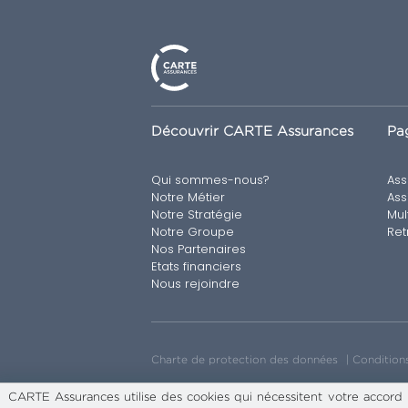
Découvrir CARTE Assurances
Pag
Qui sommes-nous?
Ass
Notre Métier
Ass
Notre Stratégie
Mul
Notre Groupe
Ret
Nos Partenaires
Etats financiers
Nous rejoindre
Charte de protection des données
Conditions
CARTE Assurances utilise des cookies qui nécessitent votre accord