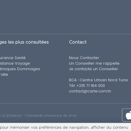
es les plus consultées
Contact
urance Santé
Nous Contacter
istance Voyage
Un Conseiller me rappelle
tirisques Dommages
Je contacte un Conseiller
raite
BC4 -Centre Urbain Nord Tunis
Tél: +216 71 184 000
contact@carte.com.tn
 d’utilisation
Demande d’exercice de droit
 pour mémoriser vos préférences de navigation, afficher du contenu