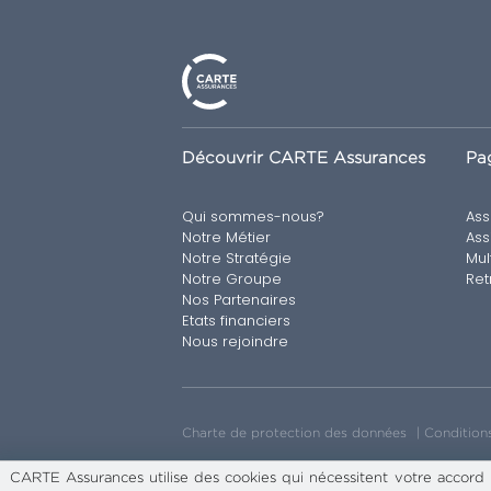
Découvrir CARTE Assurances
Pag
Qui sommes-nous?
Ass
Notre Métier
Ass
Notre Stratégie
Mul
Notre Groupe
Ret
Nos Partenaires
Etats financiers
Nous rejoindre
Charte de protection des données
Conditions
CARTE Assurances utilise des cookies qui nécessitent votre accord