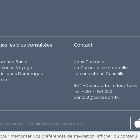
es les plus consultées
Contact
urance Santé
Nous Contacter
istance Voyage
Un Conseiller me rappelle
tirisques Dommages
Je contacte un Conseiller
raite
BC4 -Centre Urbain Nord Tunis
Tél: +216 71 184 000
contact@carte.com.tn
 d’utilisation
Demande d’exercice de droit
 pour mémoriser vos préférences de navigation, afficher du contenu