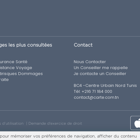
es les plus consultées
Contact
urance Santé
Nous Contacter
istance Voyage
Un Conseiller me rappelle
tirisques Dommages
Je contacte un Conseiller
raite
BC4 -Centre Urbain Nord Tunis
Tél: +216 71 184 000
contact@carte.com.tn
 d’utilisation
Demande d’exercice de droit
 pour mémoriser vos préférences de navigation, afficher du contenu