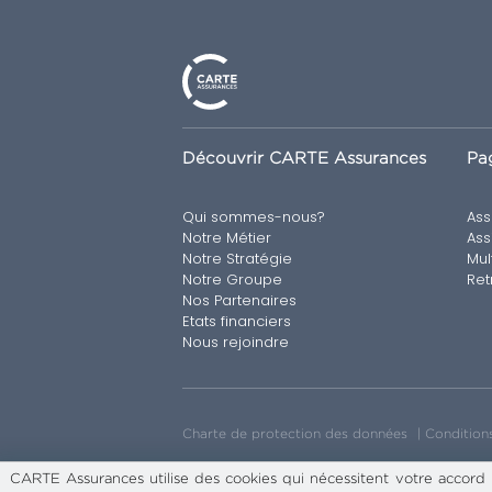
Découvrir CARTE Assurances
Pag
Qui sommes-nous?
Ass
Notre Métier
Ass
Notre Stratégie
Mul
Notre Groupe
Ret
Nos Partenaires
Etats financiers
Nous rejoindre
Charte de protection des données
Conditions
CARTE Assurances utilise des cookies qui nécessitent votre accord